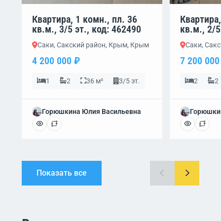
Квартира, 1 комн., пл. 36
Квартира,
кв.м., 3/5 эт., код: 462490
кв.м., 2/5
Саки, Сакский район, Крым, Крым
Саки, Сак
4 200 000 ₽
7 200 000
1
2
36 м²
3/5 эт.
2
2
Горюшкина Юлия Васильевна
Горюшки
Показать все