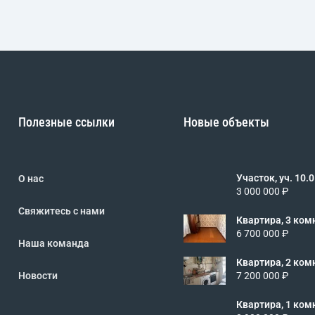
Полезные ссылки
Новые объекты
Участок, уч. 10.0 сот
О нас
462485
3 000 000 ₽
Свяжитесь с нами
Квартира, 3 комн.
3/5 эт., код: 4
6 700 000 ₽
Наша команда
Квартира, 2 комн.
2/5 эт., код: 4
Новости
7 200 000 ₽
Квартира, 1 комн.
2/5 эт., код: 4