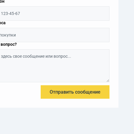
он
оса
 вопрос?