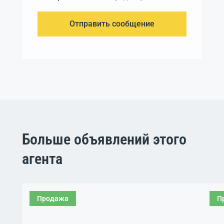
Отправить сообщение
Больше объявлений этого
агента
Продажа
П