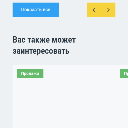
Показать все
Вас также может
заинтересовать
Продажа
П