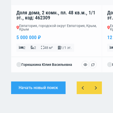
Доля дома, 2 комн., пл. 48 кв.м., 1/1
До
эт., код: 462309
эт
Евпатория, городской округ Евпатория, Крым,
Е
Крым
К
5 000 000 ₽
12
2
2
48 м²
1/1 эт.
Горюшкина Юлия Васильевна
Начать новый поиск