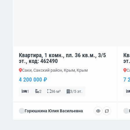
Квартира, 1 комн., пл. 36 кв.м., 3/5
Кв
эт., код: 462490
эт
Саки, Сакский район, Крым, Крым
С
4 200 000 ₽
7 
1
2
36 м²
3/5 эт.
Горюшкина Юлия Васильевна