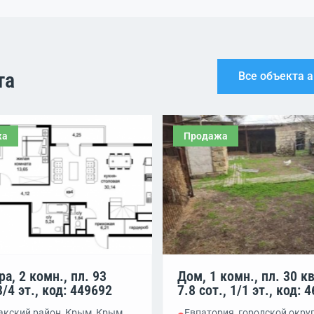
та
Все объекта 
жа
Продажа
а, 2 комн., пл. 93
Дом, 1 комн., пл. 30 кв
3/4 эт., код: 449692
7.8 сот., 1/1 эт., код: 
Сакский район, Крым, Крым
Евпатория, городской окру