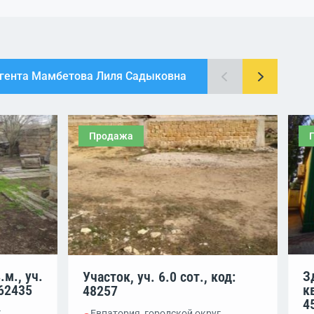
агента Мамбетова Лиля Садыковна
Продажа
.м., уч.
З
Участок, уч. 6.0 сот., код:
462435
кв
48257
4
г
Евпатория, городской округ