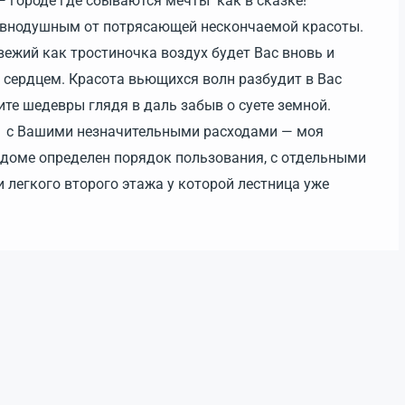
 городе где сбываются мечты как в сказке!
равнодушным от потрясающей нескончаемой красоты.
свежий как тростиночка воздух будет Вас вновь и
 сердцем. Красота вьющихся волн разбудит в Вас
ите шедевры глядя в даль забыв о суете земной.
е с Вашими незначительными расходами — моя
 доме определен порядок пользования, с отдельными
и легкого второго этажа у которой лестница уже