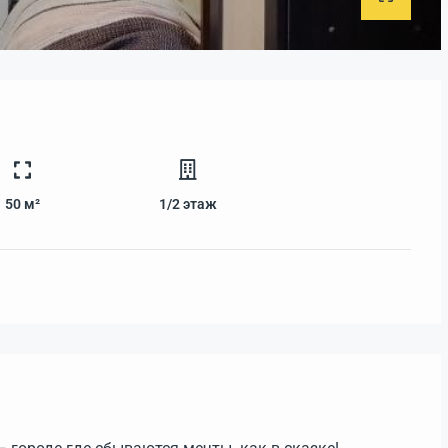
50 м²
1/2
этаж