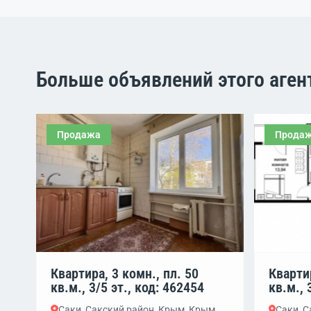
Больше объявлений этого аген
Продажа
Прода
Квартира, 3 комн., пл. 50
Квартир
кв.м., 3/5 эт., код: 462454
кв.м., 
Саки, Сакский район, Крым, Крым
Саки, 