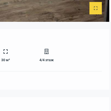
30 м²
4/4
этаж