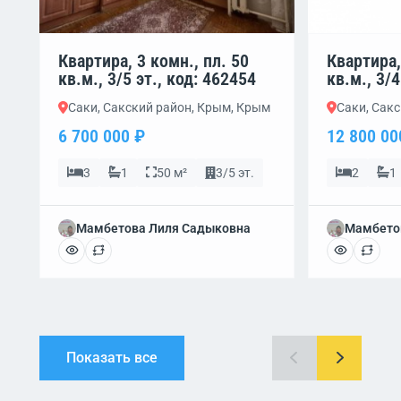
Квартира, 3 комн., пл. 50
Квартира,
кв.м., 3/5 эт., код: 462454
кв.м., 3/4
Саки, Сакский район, Крым, Крым
Саки, Сак
6 700 000 ₽
12 800 00
3
1
50 м²
3/5 эт.
2
1
Мамбетова Лиля Садыковна
Мамбето
Показать все