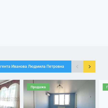
агента Иванова Людмила Петровна
Продажа