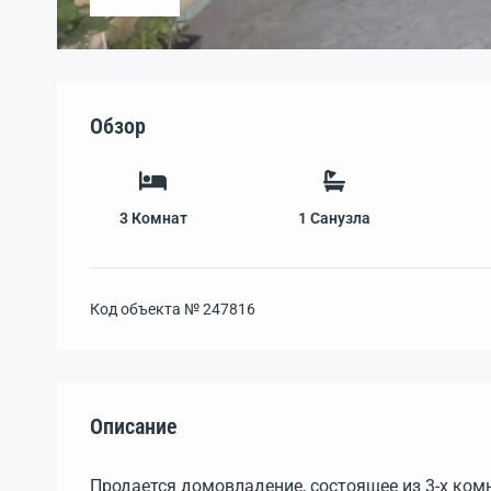
Обзор
3
Комнат
1
Санузла
Код объекта №
247816
Описание
Продается домовладение, состоящее из 3-х ком