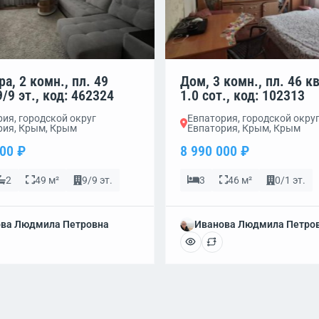
а, 2 комн., пл. 49
Дом, 3 комн., пл. 46 кв
9/9 эт., код: 462324
1.0 сот., код: 102313
ия, городской округ
Евпатория, городской окру
рия, Крым, Крым
Евпатория, Крым, Крым
000 ₽
8 990 000 ₽
2
49 м²
9/9 эт.
3
46 м²
0/1 эт.
ва Людмила Петровна
Иванова Людмила Петро