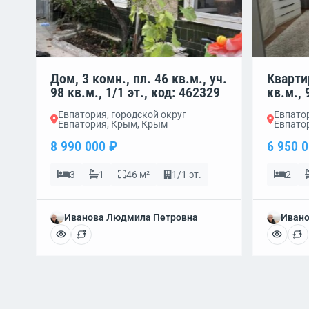
Дом, 3 комн., пл. 46 кв.м., уч.
Квартир
98 кв.м., 1/1 эт., код: 462329
кв.м., 
Евпатория, городской округ
Евпатор
Евпатория, Крым, Крым
Евпато
8 990 000 ₽
6 950 
3
1
46 м²
1/1 эт.
2
Иванова Людмила Петровна
Ивано