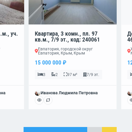
.м., уч.
Квартира, 3 комн., пл. 97
Д
кв.м., 7/9 эт., код: 240061
4
г
Евпатория, городской округ
Евпатория, Крым, Крым
15 000 000 ₽
1
3
2
97 м²
7/9 эт.
вна
Иванова Людмила Петровна