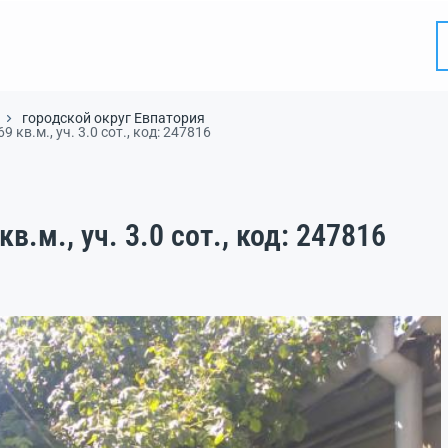
городской округ Евпатория
 кв.м., уч. 3.0 сот., код: 247816
в.м., уч. 3.0 сот., код: 247816