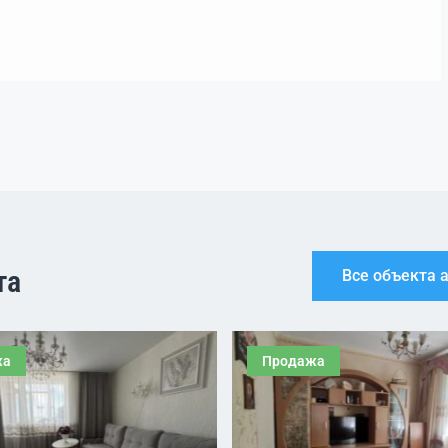
та
Все объекта 
жа
Продажа