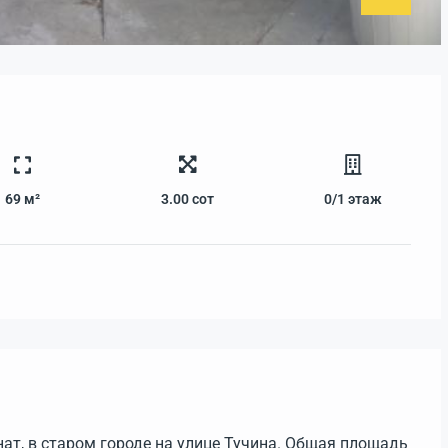
69 м²
3.00
сот
0/1
этаж
нат, в старом городе на улице Тучина. Общая площадь