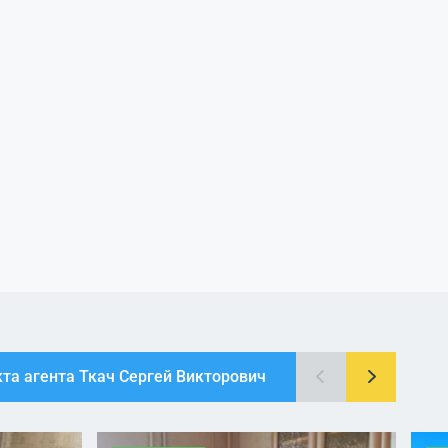
кта агента Ткач Сергей Викторович