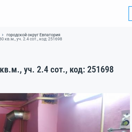
городской округ Евпатория
 кв.м., уч. 2.4 сот., код: 251698
в.м., уч. 2.4 сот., код: 251698