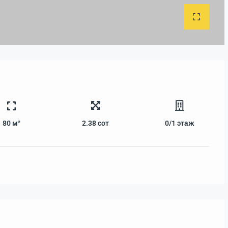
80 м²
2.38
сот
0/1
этаж