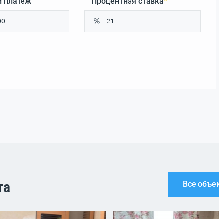
 платеж
Процентная ставка
*
та
Все объе