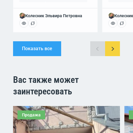
Колесник Эльвира Петровна
Колесник
Показать все
Вас также может
заинтересовать
Продажа