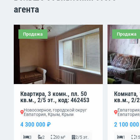
агента
Продажа
Продажа
Квартира, 3 комн., пл. 50
Комната, 
кв.м., 2/5 эт., код: 462453
кв.м., 2/2
Новоозерное, городской округ
Евпатория,
Евпатория, Крым, Крым
Евпатория
4 300 000 ₽
2 100 000
3
2
50 м²
2/5 эт.
1
15