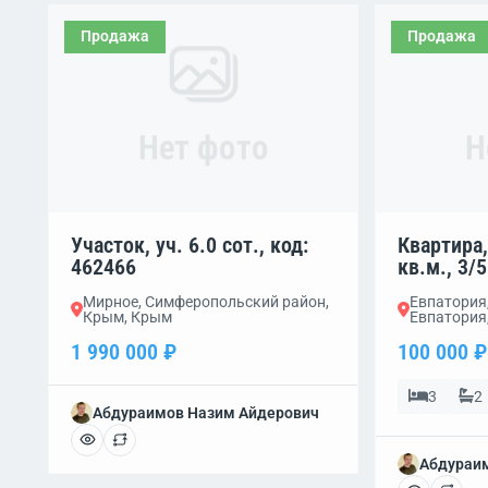
Продажа
Продажа
Нет фото
Н
Участок, уч. 6.0 сот., код:
Квартира,
462466
кв.м., 3/5
Мирное, Симферопольский район,
Евпатория,
Крым, Крым
Евпатория
1 990 000 ₽
100 000 ₽
3
2
Абдураимов Назим Айдерович
Абдураи