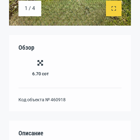
1 / 4
Обзор
6.70
сот
Код объекта №
460918
Описание