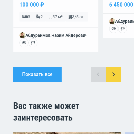
100 000 ₽
6 450 000
3
2
57 м²
3/5 эт.
Абдураи
Абдураимов Назим Айдерович
Показать все
Вас также может
заинтересовать