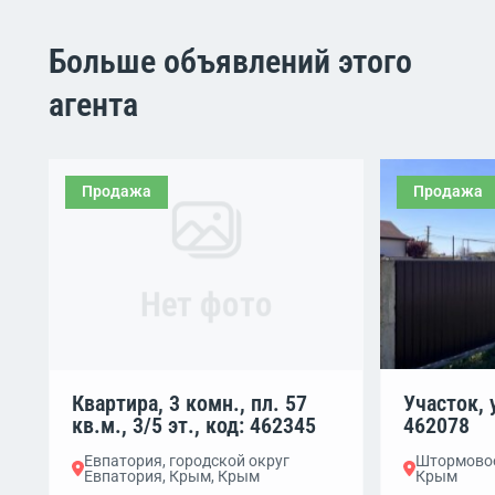
Больше объявлений этого
агента
Продажа
Продажа
Нет фото
Квартира, 3 комн., пл. 57
Участок, у
кв.м., 3/5 эт., код: 462345
462078
Евпатория, городской округ
Штормовое
Евпатория, Крым, Крым
Крым