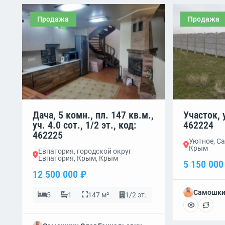
Продажа
Продажа
Дача, 5 комн., пл. 147 кв.м.,
Участок, у
уч. 4.0 сот., 1/2 эт., код:
462224
462225
Уютное, Са
Крым
Евпатория, городской округ
Евпатория, Крым, Крым
5 150 000
12 500 000 ₽
Самошки
5
1
147 м²
1/2 эт.