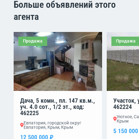
Больше объявлений этого
агента
Продажа
Продажа
Дача, 5 комн., пл. 147 кв.м.,
Участок, у
уч. 4.0 сот., 1/2 эт., код:
462224
462225
Уютное, Са
Крым
Евпатория, городской округ
Евпатория, Крым, Крым
5 150 000
12 500 000 ₽