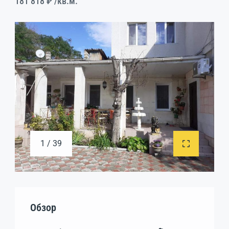
181 818 ₽
/кв.м.
1 / 39
Обзор