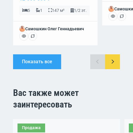
Самошки
5
1
147 м²
1/2 эт.
Самошкин Олег Геннадьевич
Показать все
Вас также может
заинтересовать
Продажа