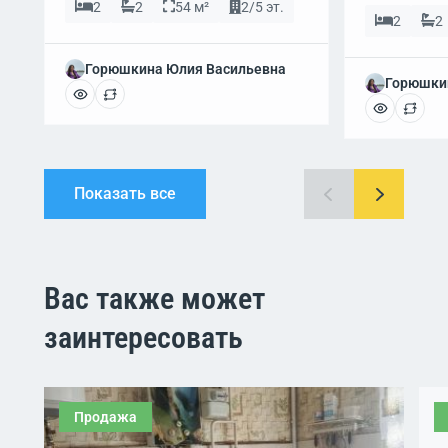
2
2
54 м²
2/5 эт.
2
2
Горюшкина Юлия Васильевна
Горюшки
Показать все
Вас также может
заинтересовать
Продажа