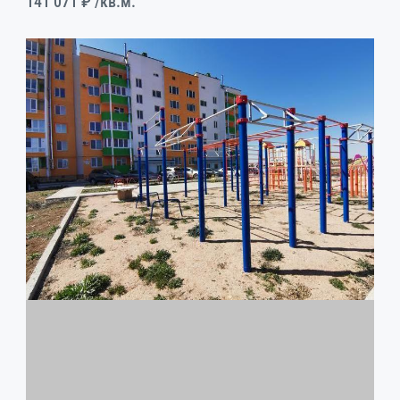
141 071 ₽
/кв.м.