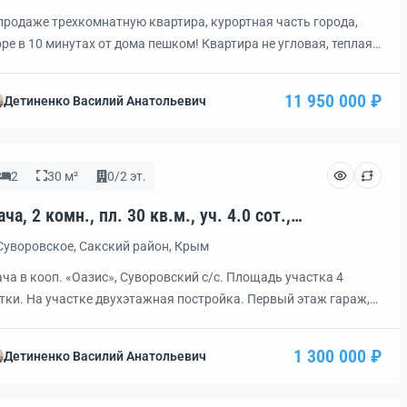
продаже трехкомнатную квартира, курортная часть города,
ре в 10 минутах от дома пешком! Квартира не угловая, теплая,
етлая. Новая входная дверь, окна метало-пластик, балкон и
джия застеклены, стены, полы и потолки ровнялись, кухня и
11 950 000 ₽
Детиненко Василий Анатольевич
стиная требуют косметического ремонта. Хороший не
оходной, тихий двор. Очень ликвидное жилье, выгодное
ожение денег, идеально подходит для жизни и […]
2
30 м²
0/2 эт.
ча, 2 комн., пл. 30 кв.м., уч. 4.0 сот.,
од: 451369
Суворовское, Сакский район, Крым
ча в кооп. «Оазис», Суворовский с/с. Площадь участка 4
тки. На участке двухэтажная постройка. Первый этаж гараж,
орой комнаты. Есть так же хозпостройки. Торг.
1 300 000 ₽
Детиненко Василий Анатольевич