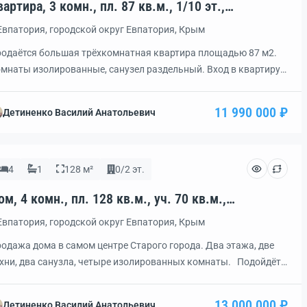
вартира, 3 комн., пл. 87 кв.м., 1/10 эт.,
од: 459676
Евпатория, городской округ Евпатория, Крым
одаётся большая трёхкомнатная квартира площадью 87 м2.
мнаты изолированные, санузел раздельный. Вход в квартиру
дельный, минуя основной подъезд. Самый оживлённый район
рода с отличной транспортной развязкой. Рынок, магазины,
11 990 000 ₽
Детиненко Василий Анатольевич
пермаркеты.
4
1
128 м²
0/2 эт.
ом, 4 комн., пл. 128 кв.м., уч. 70 кв.м.,
од: 458811
Евпатория, городской округ Евпатория, Крым
одажа дома в самом центре Старого города. Два этажа, две
хни, два санузла, четыре изолированных комнаты. Подойдёт
том числе и для двух семей, т. к. на каждом этаже своя кухня и
нузел. В доме автономное газовое отопление, два
13 000 000 ₽
Детиненко Василий Анатольевич