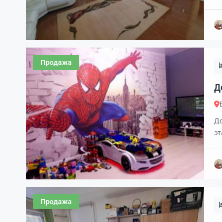
ку
ос
Продажа
До
4
До
эт
до
Продажа