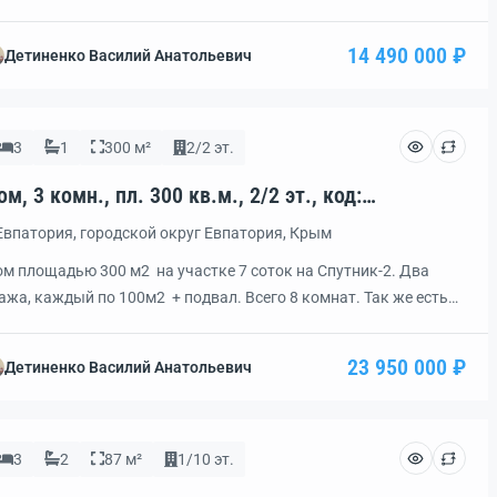
хня 11 метров, совмещённый санузел 6 метров.Вся мебель
таётся.
14 490 000 ₽
Детиненко Василий Анатольевич
3
1
300 м²
2/2 эт.
м, 3 комн., пл. 300 кв.м., 2/2 эт., код:
59936
Евпатория, городской округ Евпатория, Крым
м площадью 300 м2 на участке 7 соток на Спутник-2. Два
ажа, каждый по 100м2 + подвал. Всего 8 комнат. Так же есть
мик отдельностоящий 50 квадратов. Высокий цоколь.
23 950 000 ₽
Детиненко Василий Анатольевич
3
2
87 м²
1/10 эт.