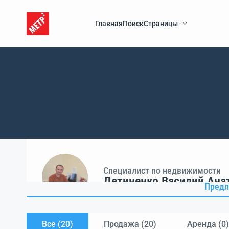
Главная
Поиск
Страницы
Специалист по недвижимости
Детиненко Василий Ана
Предл
Все (20)
Продажа (
20
)
Аренда (
0
)