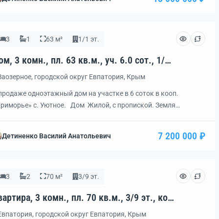
ндиционера, подвал. Материал постройки — ракушняк. До
ря 600 метров. Собственник один. Любой вид […]
3
1
63 м²
1/1 эт.
ом, 3 комн., пл. 63 кв.м., уч. 6.0 сот., 1/1
эт., код: 453289
Заозерное, городской округ Евпатория, Крым
продаже одноэтажный дом на участке в 6 соток в кооп.
риморье» с. Уютное. Дом Жилой, с пропиской. Земля
довая.Пишите по Авито, могу быть не на связи!!! По факту на
астке три здания: — дом с двумя комнатами, санузлом,
7 200 000 ₽
Детиненко Василий Анатольевич
льшой кухней. Автономное газовое отопление, кондиционер,
е удобства. — дом с кухней, […]
3
2
70 м²
3/9 эт.
артира, 3 комн., пл. 70 кв.м., 3/9 эт., код:
42430
Евпатория, городской округ Евпатория, Крым