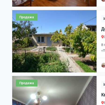
ко
мо
Продажа
Д
В 
«П
Са
уч
бо
вс
Продажа
Кв
3