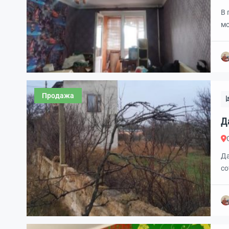
В 
мо
св
ло
го
пр
вл
Продажа
Да
к
Да
со
вт