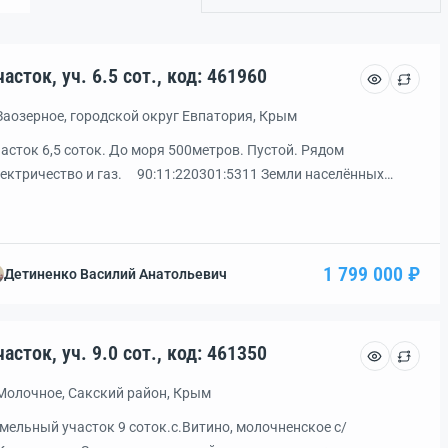
Участок, уч. 6.5 сот., код: 461960
Заозерное, городской округ Евпатория, Крым
асток 6,5 соток. До моря 500метров. Пустой. Рядом
ектричество и газ. 90:11:220301:5311 Земли населённых
нктов ЛПХ В собственности.
1 799 000 ₽
Детиненко Василий Анатольевич
Участок, уч. 9.0 сот., код: 461350
Молочное, Сакский район, Крым
мельный участок 9 соток.с.Витино, молочненское с/