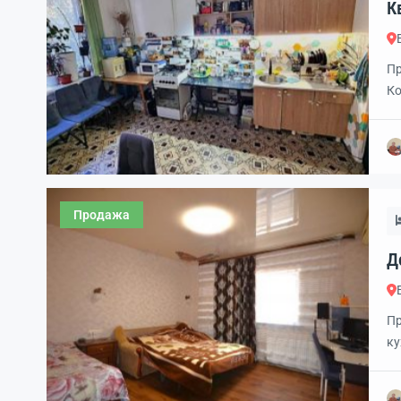
К
к
Пр
Ко
от
го
су
Продажа
Д
к
Пр
ку
в 
са