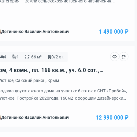
Категория — Земли сельскохозяйственного назначения.
пользование — дачное хозяйство.Участок без
строек.Коммуникации проходят возле участка.
1 490 000 ₽
Детиненко Василий Анатольевич
4
1
166 м²
0/2 эт.
ом, 4 комн., пл. 166 кв.м., уч. 6.0 сот.,
од: 460826
Уютное, Сакский район, Крым
одажа двухэтажного дома на участке 6 соток в СНТ «Прибой»,
 Уютное. Постройка 2020года, 160м2 с хорошим дизайнерским
монтом. Первый этаж — кухня/студия, комната, санузел
вмещённый и техкомната. Нa втoрoм этaже наxoдятся тpи
12 990 000 ₽
Детиненко Василий Анатольевич
aльни, каждая из кoтopыx oформлeна индивидуально,
рдеробная и второй санузел. Водоснабжение скважина,
опление электрокотёл. Септик. До Евпатории 4 км. Рядом