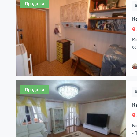
Продажа
шк
Ко
4
Ко
се
в 
га
ос
жи
Продажа
Кв
4
Бо
«П