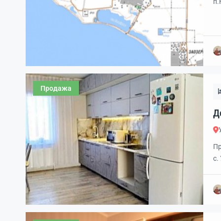
п.
Ис
по
Продажа
Д
к
Пр
с.
ре
со
cп
га
от