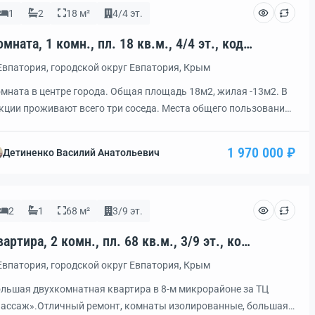
ола, […]
1
2
18 м²
4/4 эт.
мната, 1 комн., пл. 18 кв.м., 4/4 эт., код:
60717
Евпатория, городской округ Евпатория, Крым
мната в центре города. Общая площадь 18м2, жилая -13м2. В
кции проживают всего три соседа. Места общего пользования
очень хорошем состоянии, личная стиральная машина. Кухня
зифицирована. Установлен кондиционер. При продаже
1 970 000 ₽
Детиненко Василий Анатольевич
таётся всё. Cама комната разделена на две зоны: кухонную и
лую. Торг при осмотре объекта.
2
1
68 м²
3/9 эт.
артира, 2 комн., пл. 68 кв.м., 3/9 эт., код:
59992
Евпатория, городской округ Евпатория, Крым
льшая двухкомнатная квартира в 8-м микрорайоне за ТЦ
ассаж».Отличный ремонт, комнаты изолированные, большая