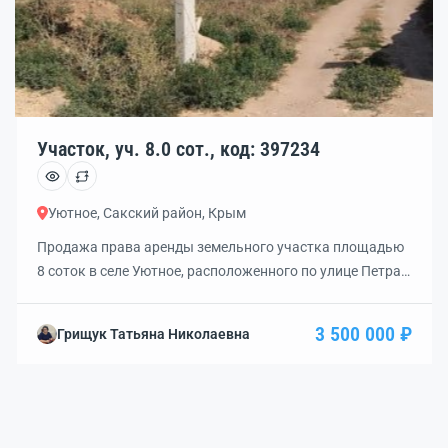
Участок, уч. 8.0 сот., код: 397234
Уютное, Сакский район, Крым
Продажа права аренды земельного участка площадью
8 соток в селе Уютное, расположенного по улице Петра
Николаева. Расстояние до улицы Евпаторийская
составляет 170 метров. На границе участка установлен
3 500 000 ₽
Грищук Татьяна Николаевна
столб с электричеством (заявка на подключение уже
подана). Также на участке есть водопровод и газ.
Фундамент размером 10 на 10 метров уже залит, право
собственности на объект незавершённого […]