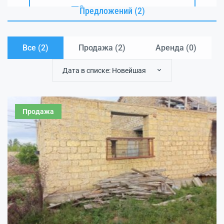
Электронная почта
Предложений (2)
Все (2)
Продажа (
2
)
Аренда (
0
)
Дата в списке: Новейшая
Продажа