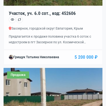
Участок, уч. 6.0 сот., код: 452606
Заозерное, городской округ Евпатория, Крым
Предлагается к продаже половина участка 6 соток с
недостроем в пгт Заозерное по ул. Космической
.Назначение земли ИЖС .Электричество вода газ
центральные проходят по улице.До моря расстояние
5 200 000 ₽
Грищук Татьяна Николаевна
700м .Документы РФ.Магазины в пешей
доступности.Удачное приобретение как для жизни так и
для бизнеса .
Продажа