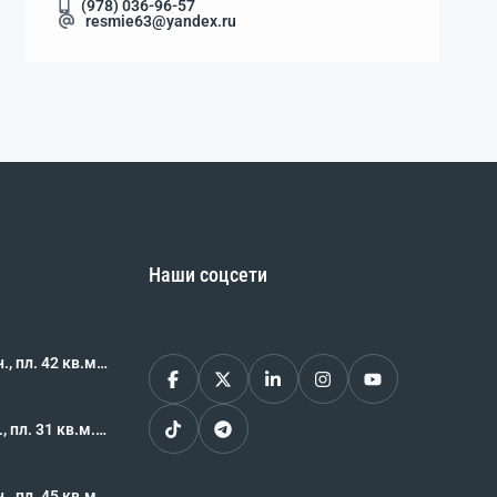
(978) 036-96-57
resmie63@yandex.ru
Наши соцсети
, пл. 42 кв.м.,
62460
 пл. 31 кв.м.,
62459
, пл. 45 кв.м.,