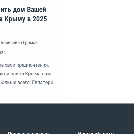
пить дом Вашей
в Крыму в 2025
 Борисович Громов
025
е свои предпочтения.
какой район Крыма вам
больше всего: Евпатория,
оль или Ялта. Далее
советам в этой статье
Полезные ссылки
Новые объекты