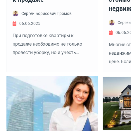
недвиж
Сергей Борисович Громов
Сергей
06.06.2025
06.06.2
При подготовке квартиры к
продаже необходимо не только
Многие с
провести уборку, но и учесть
недвижим
множество деталей, чтобы
цене. Есл
обеспечить быструю и выгодную
квартиру,
продажу. Рассмотрим подробнее,
методов, 
какие шаги следует предпринять.
ваше пре
привлека
потенциал