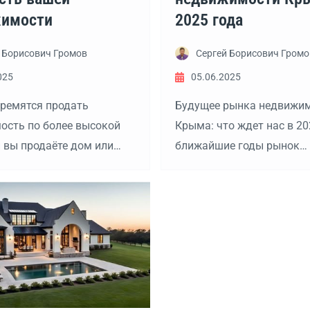
имости
2025 года
 Борисович Громов
Сергей Борисович Громо
025
05.06.2025
тремятся продать
Будущее рынка недвижи
ость по более высокой
Крыма: что ждет нас в 202
и вы продаёте дом или
ближайшие годы рынок
 есть несколько простых
недвижимости Крыма пре
которые помогут сделать
значительные изменения.
дложение более
ключевые тенденции, кот
тельным для
вероятно, определят его 
ьных покупателей: