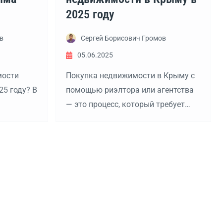
2025 году
в
Сергей Борисович Громов
05.06.2025
мости
Покупка недвижимости в Крыму с
5 году? В
помощью риэлтора или агентства
— это процесс, который требует
терпит
внимательности и подготовки. Вот
 Вот
как действовать:
орые,
развитие: