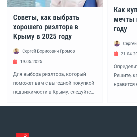
Как ку
Советы, как выбрать
мечты 
хорошего риэлтора в
году
Крыму в 2025 году
Сергей
Сергей Борисович Громов
21.04.2
19.05.2025
Определит
Для выбора риэлтора, который
Решите, 
поможет вам с выгодной покупкой
нравится 
недвижимости в Крыму, следуйте
Симфероп
этим шагам:
следуйте 