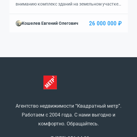
вниманию комплекс зданий на земельном участке
площадью 2, 433 га с ВРИ: Предпринимательство.
На участке расположены складские здания и
26 000 000 ₽
Кошелев Евгений Олегович
административно-бытовой комплекс с 8
кабинетами. Есть все необходимые коммуникации:
— электроэнергия — своя ТП на 350 кВт, —
централизованное водоснабжение + тампон.
скважина, — централизованное водоотведение, — в
[…]
Агентство недвижимости “Квадратный метр”.
Работаем с 2004 года. С нами выгодно и
комфортно. Обращайтесь.