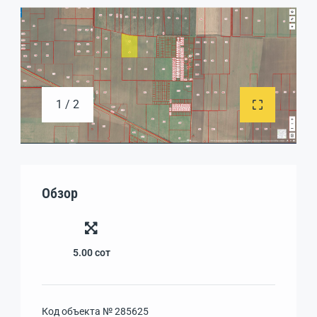
1 / 2
Обзор
5.00
сот
Код объекта №
285625