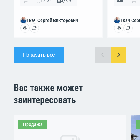
1
12 м²
4/5 эт.
1
1
Ткач Сергей Викторович
Ткач Сер
Показать все
Вас также может
заинтересовать
Продажа