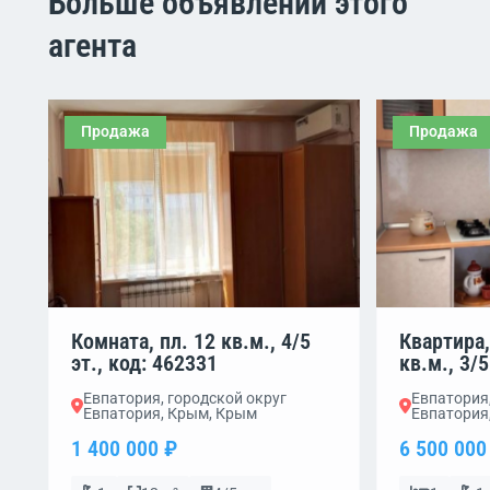
Больше объявлений этого
агента
Продажа
Продажа
Комната, пл. 12 кв.м., 4/5
Квартира,
эт., код: 462331
кв.м., 3/5
Евпатория, городской округ
Евпатория,
Евпатория, Крым, Крым
Евпатория
1 400 000 ₽
6 500 000