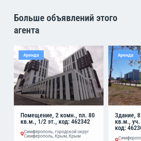
Больше объявлений этого
агента
Аренда
Аренда
Помещение, 2 комн., пл. 80
Здание, 8
кв.м., 1/2 эт., код: 462342
кв.м., уч.
код: 4623
Симферополь, городской округ
Симферополь, Крым, Крым
Симферопо