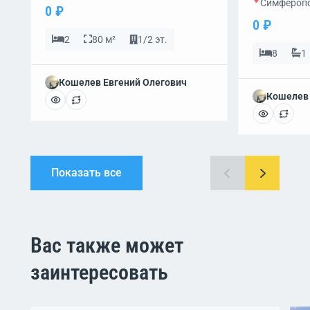
Симферопо
0 ₽
0 ₽
2
80 м²
1/2 эт.
8
1
Кошелев Евгений Олегович
Кошелев 
Показать все
Вас также может
заинтересовать