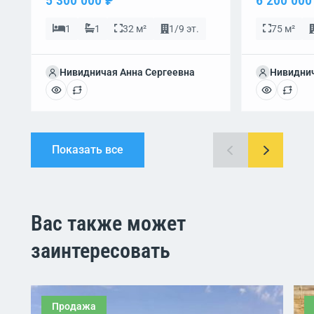
5 300 000 ₽
6 200 000
1
1
32 м²
1/9 эт.
75 м²
Нивидничая Анна Сергеевна
Нивиднич
Показать все
Вас также может
заинтересовать
Продажа