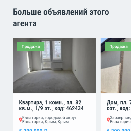
Больше объявлений этого
агента
Продажа
Продажа
Квартира, 1 комн., пл. 32
Дом, пл. 7
кв.м., 1/9 эт., код: 462434
сот., код
Евпатория, городской округ
Заозерное,
Евпатория, Крым, Крым
Евпатория