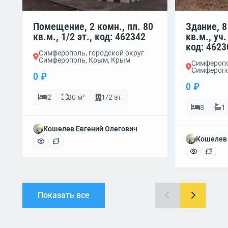
Помещение, 2 комн., пл. 80
Здание, 8
кв.м., 1/2 эт., код: 462342
кв.м., уч.
код: 4623
Симферополь, городской округ
Симферополь, Крым, Крым
Симферопо
Симферопо
0 ₽
0 ₽
2
80 м²
1/2 эт.
8
1
Кошелев Евгений Олегович
Кошелев 
Показать все