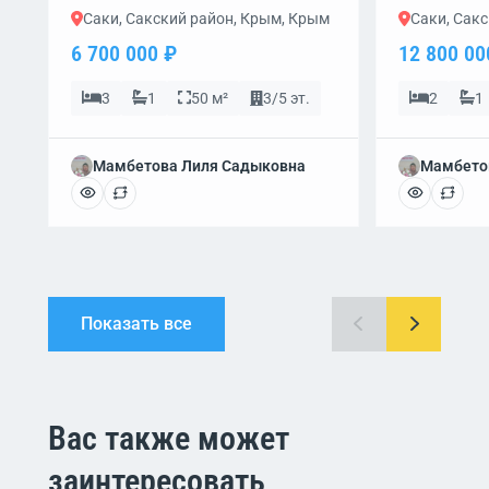
Саки, Сакский район, Крым, Крым
Саки, Сак
6 700 000 ₽
12 800 00
3
1
50 м²
3/5 эт.
2
1
Мамбетова Лиля Садыковна
Мамбето
Показать все
Вас также может
заинтересовать