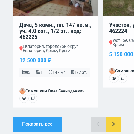
Дача, 5 комн., пл. 147 кв.м.,
Участок, у
уч. 4.0 сот., 1/2 эт., код:
462224
462225
Уютное, Са
Крым
Евпатория, городской округ
Евпатория, Крым, Крым
5 150 000
12 500 000 ₽
Самошки
5
1
147 м²
1/2 эт.
Самошкин Олег Геннадьевич
Показать все