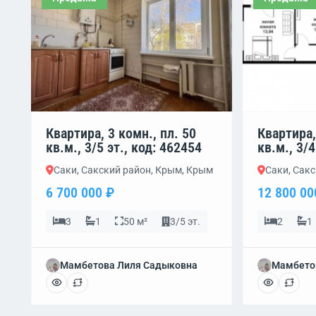
Квартира, 3 комн., пл. 50
Квартира,
кв.м., 3/5 эт., код: 462454
кв.м., 3/4
Саки, Сакский район, Крым, Крым
Саки, Сак
6 700 000 ₽
12 800 00
3
1
50 м²
3/5 эт.
2
1
Мамбетова Лиля Садыковна
Мамбето