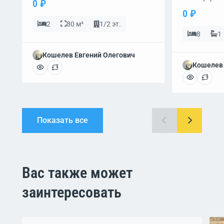
0 ₽
0 ₽
2
80 м²
1/2 эт.
8
1
Кошелев Евгений Олегович
Кошелев 
Показать все
Вас также может
заинтересовать