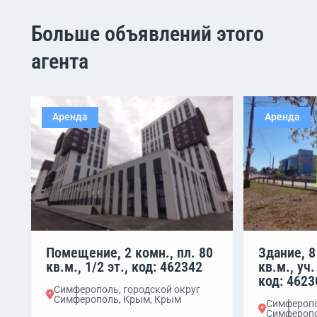
Больше объявлений этого
агента
Аренда
Аренда
Помещение, 2 комн., пл. 80
Здание, 8
кв.м., 1/2 эт., код: 462342
кв.м., уч.
код: 4623
Симферополь, городской округ
Симферополь, Крым, Крым
Симферопо
Симферопо