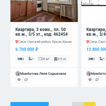
Квартира, 3 комн., пл. 50
Квартира,
кв.м., 3/5 эт., код: 462454
кв.м., 3/4
Саки, Сакский район, Крым, Крым
Саки, Сак
6 700 000 ₽
12 800 00
3
1
50 м²
3/5 эт.
2
1
Мамбетова Лиля Садыковна
Мамбето