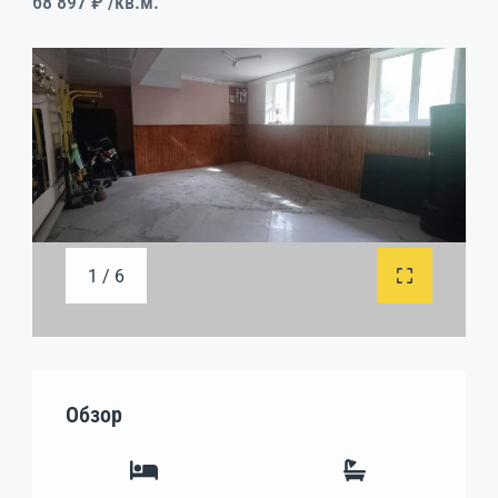
68 897 ₽
/кв.м.
1 / 6
Обзор