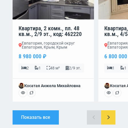
Квартира, 2 комн., пл. 48
Квартира,
кв.м., 2/9 эт., код: 462220
кв.м., 4/5
Евпатория, городской округ
Евпатория,
Евпатория, Крым, Крым
Евпатория
8 980 000 ₽
6 800 000
2
1
48 м²
2/9 эт.
1
1
Косатая Анжела Михайловна
Косатая
Показать все