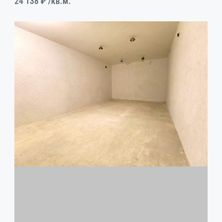
24 138 ₽
/кв.м.