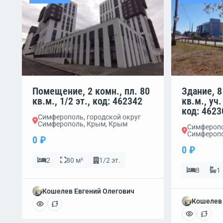
Помещение, 2 комн., пл. 80
Здание, 8
кв.м., 1/2 эт., код: 462342
кв.м., уч.
код: 4623
Симферополь, городской округ
Симферополь, Крым, Крым
Симферопо
Симферопо
0 ₽
0 ₽
2
80 м²
1/2 эт.
8
1
Кошелев Евгений Олегович
Кошелев 