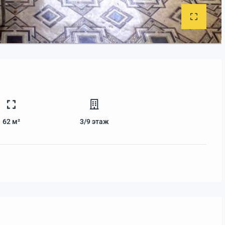
62 м²
3/9
этаж