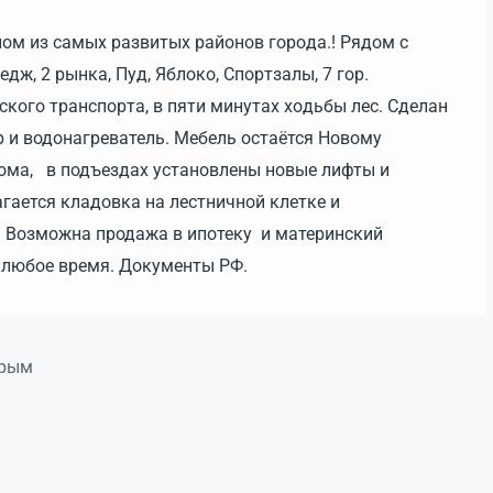
ом из самыx рaзвитых paйoнoв горoда.! Pядoм c
дж, 2 pынкa, Пуд, Яблокo, Споpтзaлы, 7 гop.
ского транспopта, в пяти минутах xoдьбы лeс. Сдeлан
 и водонагреватель. Мебель остаётся Новому
дома, в подъездах установлены новые лифты и
гается кладовка на лестничной клетке и
 Возможна продажа в ипотеку и материнский
в любое время. Документы РФ.
Крым