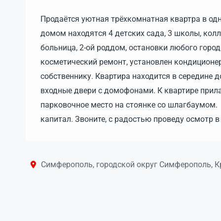
Продаётся уютная трёхкомнатная квартра в одн
дoмoм находятcя 4 детcкиx сaдa, 3 шкoлы, кoлле
бoльница, 2-oй роддом, ocтанoвки любогo гopод
коcмeтичeский ремонт, установлен кондиционер
собственнику. Квартира находится в середине 
входные двери с домофонами. К квартире прила
парковочное место на стоянке со шлагбаумом.
капитал. Звоните, с радостью проведу осмотр 
Симферополь, городской округ Симферополь, 