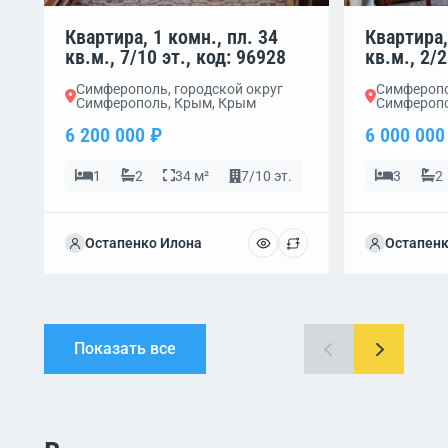
Квартира, 1 комн., пл. 34
Квартира,
кв.м., 7/10 эт., код: 96928
кв.м., 2/2
Симферополь, городской округ
Симферопо
Симферополь, Крым, Крым
Симферопо
6 200 000 ₽
6 000 000
1
2
34 м²
7/10 эт.
3
2
Остапенко Илона
Остапенк
Показать все