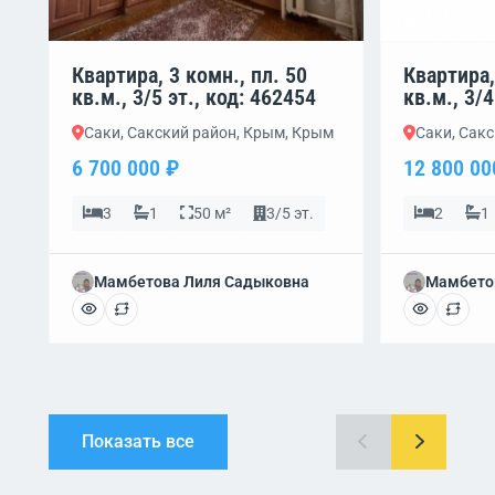
Квартира, 3 комн., пл. 50
Квартира,
кв.м., 3/5 эт., код: 462454
кв.м., 3/4
Саки, Сакский район, Крым, Крым
Саки, Сак
6 700 000 ₽
12 800 00
3
1
50 м²
3/5 эт.
2
1
Мамбетова Лиля Садыковна
Мамбето
Показать все