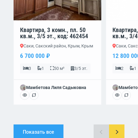
Квартира, 3 комн., пл. 50
Квартира,
кв.м., 3/5 эт., код: 462454
кв.м., 3/4
Саки, Сакский район, Крым, Крым
Саки, Сак
6 700 000 ₽
12 800 00
3
1
50 м²
3/5 эт.
2
1
Мамбетова Лиля Садыковна
Мамбето
Показать все