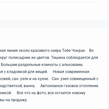
рвая линия около красивого озера Тобе Чокрак. Во
круг полисадник из цветов. Тишина соблюдается для
 Большие раздельные комнаты с альковами,
жая с кладовкой для вещей. Новая современная
жей, сан. узле и на кухне. Сан. узел совмещенный с
подстветкой, ванна. Автономное газовое отопление.
хникой. Все что на фото, все остается новому
овы на продажу.