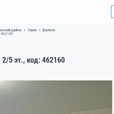
акский район
Саки
Балкон
д: 462160
 2/5 эт., код: 462160