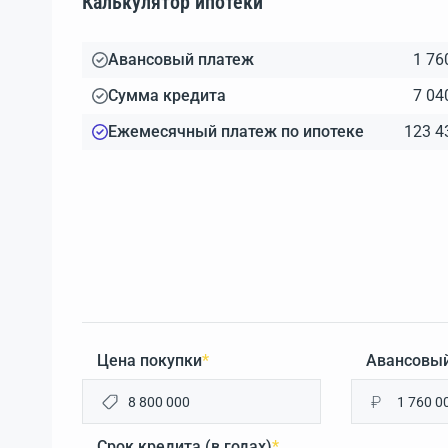
Калькулятор ипотеки
Авансовый платеж
1 76
Сумма кредита
7 04
Ежемесячный платеж по ипотеке
123 4
Цена покупки
*
Авансовый
₽
Срок кредита (в годах)
*