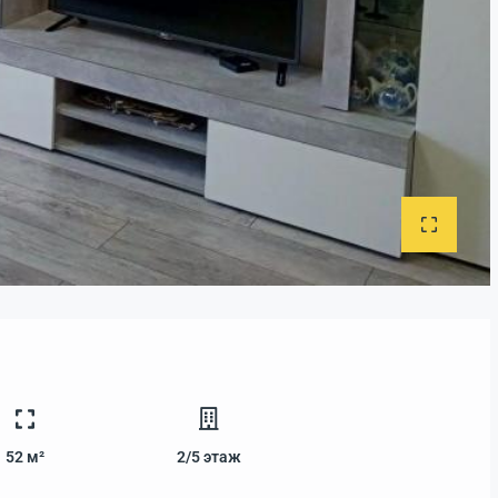
52 м²
2/5
этаж