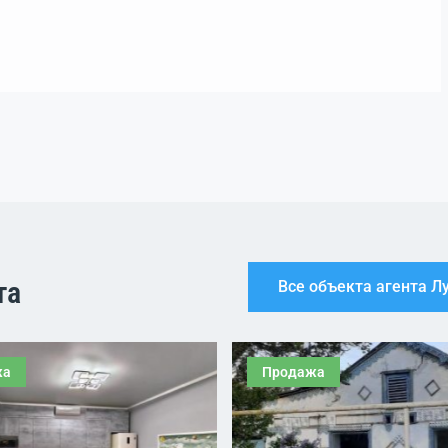
та
Все объекта агента 
жа
Продажа