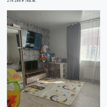
214 286 ₽
/кв.м.