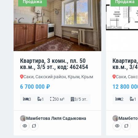
Продажа
Продажа
Квартира, 3 комн., пл. 50
Квартира,
кв.м., 3/5 эт., код: 462454
кв.м., 3/4
Саки, Сакский район, Крым, Крым
Саки, Сак
6 700 000 ₽
12 800 00
3
1
50 м²
3/5 эт.
2
1
Мамбетова Лиля Садыковна
Мамбето