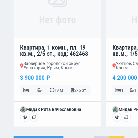
Нет фото
Н
Квартира, 1 комн., пл. 19
Квартира,
кв.м., 2/5 эт., код: 462468
кв.м., 1/5
Заозерное, городской округ
Уютное, Са
Евпатория, Крым, Крым
Крым
3 900 000 ₽
4 200 000
1
1
19 м²
2/5 эт.
1
1
Мидак Рита Вячеславовна
Мидак Ри