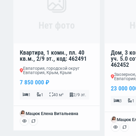
Нет фото
Н
Квартира, 1 комн., пл. 40
Дом, 3 ко
кв.м., 2/9 эт., код: 462491
уч. 5.0 со
462452
Евпатория, городской округ
Евпатория, Крым, Крым
Заозерное,
Евпатория
7 850 000 ₽
23 000 00
1
1
40 м²
2/9 эт.
3
1
Мацюк Елена Витальевна
Мацюк Ел