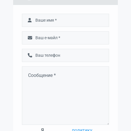
Я
политику