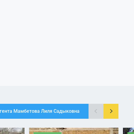
агента Мамбетова Лиля Садыковна