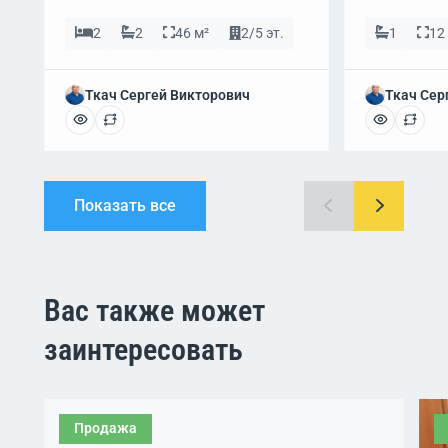
2
2
46 м²
2/5 эт.
1
12
Ткач Сергей Викторович
Ткач Сер
Показать все
Вас также может
заинтересовать
Продажа