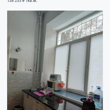
138 235 ₽
/кв.м.