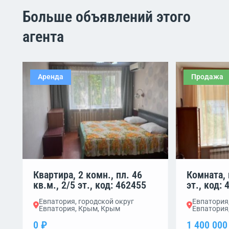
Больше объявлений этого
агента
Аренда
Продажа
Квартира, 2 комн., пл. 46
Комната, 
кв.м., 2/5 эт., код: 462455
эт., код:
Евпатория, городской округ
Евпатория,
Евпатория, Крым, Крым
Евпатория
0 ₽
1 400 000