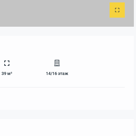
39 м²
14/16
этаж