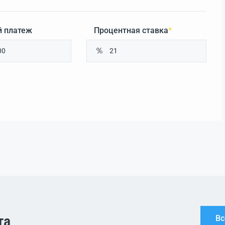
 платеж
Процентная ставка
*
та
Вс