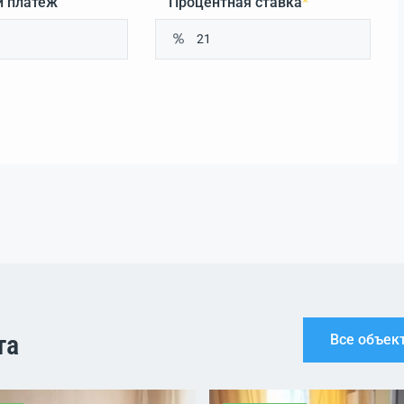
 платеж
Процентная ставка
*
та
Все объек