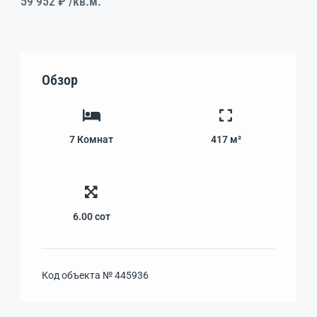
59 952 ₽
/кв.м.
Обзор
7
Комнат
417 м²
6.00
сот
Код объекта №
445936