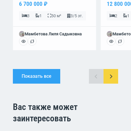
6 700 000 ₽
12 800 00
3
1
50 м²
3/5 эт.
2
1
Мамбетова Лиля Садыковна
Мамбето
Показать все
Вас также может
заинтересовать