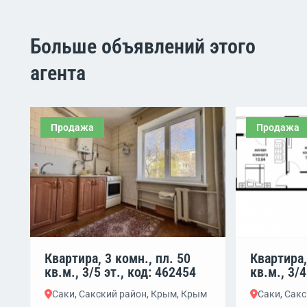
Больше объявлений этого
агента
Продажа
Продажа
Квартира, 3 комн., пл. 50
Квартира,
кв.м., 3/5 эт., код: 462454
кв.м., 3/4
Саки, Сакский район, Крым, Крым
Саки, Сак