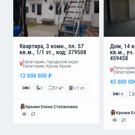
Квартира, 3 комн., пл. 57
Дом, 14 к
кв.м., 1/1 эт., код: 379508
кв.м., уч.
459458
Евпатория, городской округ
Евпатория, Крым, Крым
Евпатория,
Евпатория
12 000 000 ₽
45 000 00
3
1
57 м²
1/1 эт.
14
6
Крыми Елена Степановна
Крыми Ел