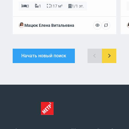
3
1
117 м²
1/1 эт.
Мацюк Елена Витальевна
Начать новый поиск