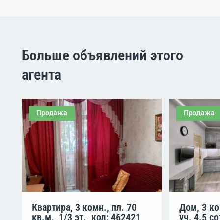
Больше объявлений этого
агента
Продажа
Продажа
Квартира, 3 комн., пл. 70
Дом, 3 ко
кв.м., 1/3 эт., код: 462421
уч. 4.5 со