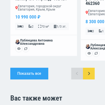
462360
Евпатория, городской округ
Евпатория, Крым, Крым
Евпатория,
Евпатория
10 990 000 ₽
8 300 000
3
2
70 м²
1/3 эт.
3
1
Лубянцева Антонина
Александровна
Лубянцев
Алексан
Показать все
Вас также может