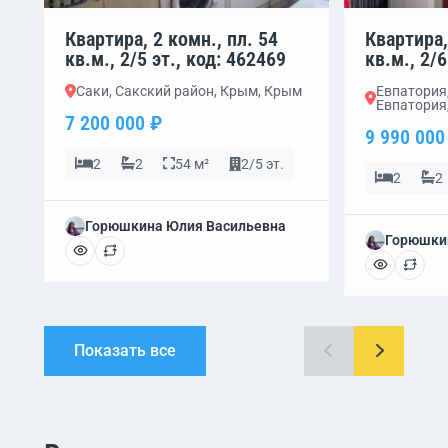
Квартира, 2 комн., пл. 54
Квартира,
кв.м., 2/5 эт., код: 462469
кв.м., 2/6
Саки, Сакский район, Крым, Крым
Евпатория,
Евпатория
7 200 000 ₽
9 990 000
2
2
54 м²
2/5 эт.
2
2
Горюшкина Юлия Васильевна
Горюшки
Показать все