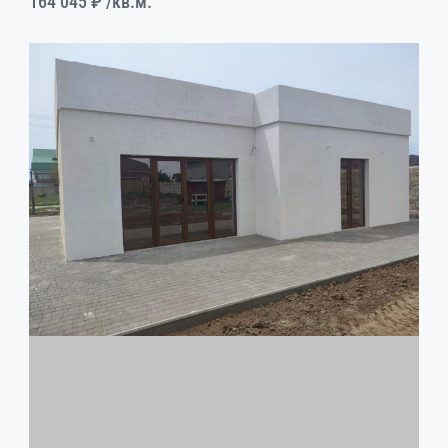
164 045 ₽
/кв.м.