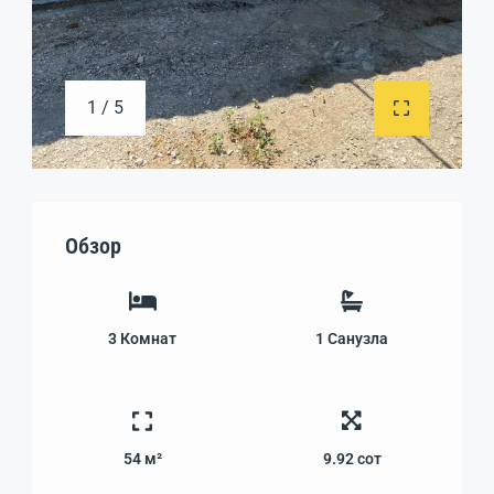
1 / 5
Обзор
3
Комнат
1
Санузла
54 м²
9.92
сот