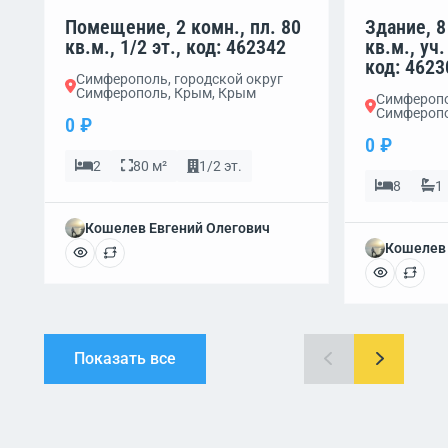
Помещение, 2 комн., пл. 80
Здание, 8
кв.м., 1/2 эт., код: 462342
кв.м., уч.
код: 4623
Симферополь, городской округ
Симферополь, Крым, Крым
Симферопо
Симферопо
0 ₽
0 ₽
2
80 м²
1/2 эт.
8
1
Кошелев Евгений Олегович
Кошелев 
Показать все