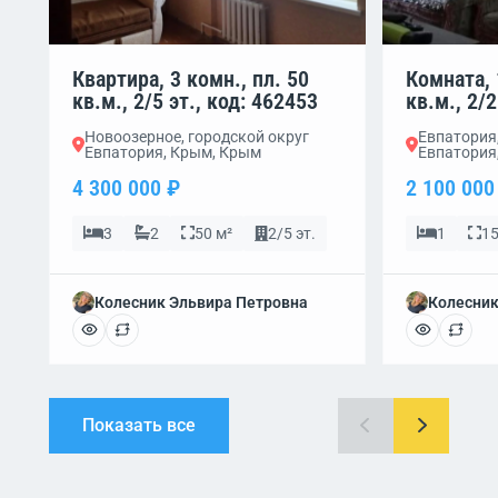
Квартира, 3 комн., пл. 50
Комната, 
кв.м., 2/5 эт., код: 462453
кв.м., 2/2
Новоозерное, городской округ
Евпатория,
Евпатория, Крым, Крым
Евпатория
4 300 000 ₽
2 100 000
3
2
50 м²
2/5 эт.
1
15
Колесник Эльвира Петровна
Колесник
Показать все