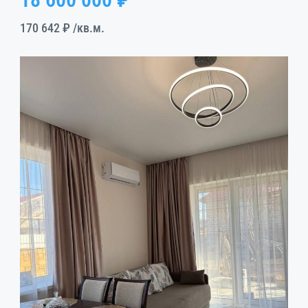
170 642 ₽
/кв.м.