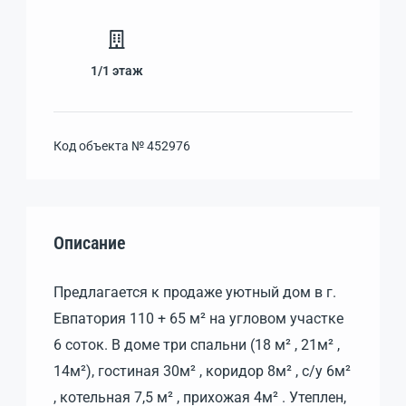
1/1
этаж
Код объекта №
452976
Описание
Предлагается к продаже уютный дом в г.
Евпатория 110 + 65 м² на угловом участке
6 соток. В доме три спальни (18 м² , 21м² ,
14м²), гостиная 30м² , коридор 8м² , с/у 6м²
, котельная 7,5 м² , прихожая 4м² . Утеплен,