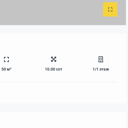
50 м²
10.00
сот
1/1
этаж