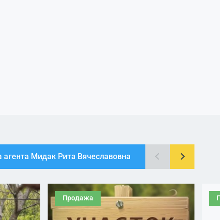
а агента Мидак Рита Вячеславовна
Продажа