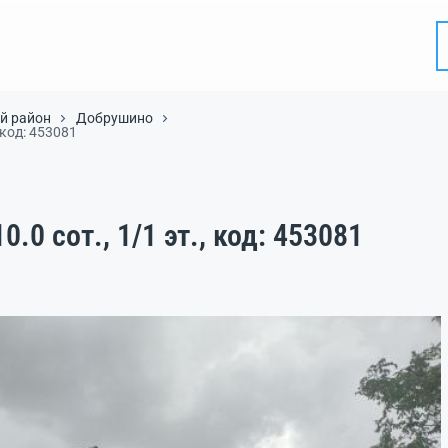
й район
Добрушино
, код: 453081
10.0 сот., 1/1 эт., код: 453081