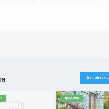
та
Все объект
жа
Продажа