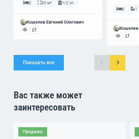
2
80 м²
1/2 эт.
8
1
Кошелев Евгений Олегович
Кошелев 
Показать все
Вас также может
заинтересовать
Продажа