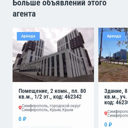
Больше объявлений этого
агента
Аренда
Аренда
Помещение, 2 комн., пл. 80
Здание, 8
кв.м., 1/2 эт., код: 462342
кв.м., уч.
код: 4623
Симферополь, городской округ
Симферополь, Крым, Крым
Симферопо
Симферопо
0 ₽
0 ₽